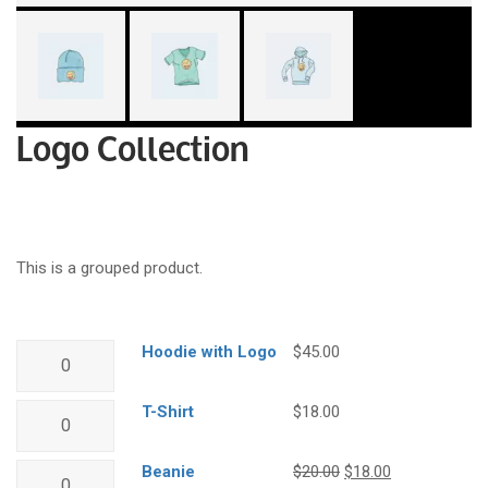
Logo Collection
Plage
$
18.00
–
$
45.00
de
prix :
This is a grouped product.
$18.00
à
$45.00
quantité
Hoodie with Logo
$
45.00
de
Hoodie
quantité
T-Shirt
$
18.00
with
de
Logo
T-
quantité
Le
Le
Beanie
$
20.00
$
18.00
Shirt