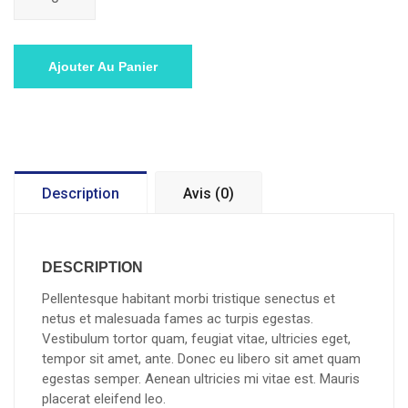
de
prix
prix
Beanie
initial
actuel
était :
est :
$20.00.
$18.00.
Ajouter Au Panier
Description
Avis (0)
DESCRIPTION
Pellentesque habitant morbi tristique senectus et
netus et malesuada fames ac turpis egestas.
Vestibulum tortor quam, feugiat vitae, ultricies eget,
tempor sit amet, ante. Donec eu libero sit amet quam
egestas semper. Aenean ultricies mi vitae est. Mauris
placerat eleifend leo.