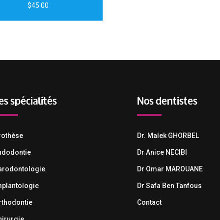
$
45.00
es spécialités
Nos dentistes
rothèse
Dr. Malek GHORBEL
Quick View
ndodontie
Dr Anice NECIBI
arodontologie
Dr Omar MAROUANE
mplantologie
Dr Safa Ben Tanfous
rthodontie
Contact
hirurgie