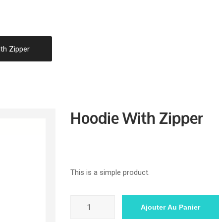
th Zipper
Hoodie With Zipper
$
45.00
This is a simple product.
quantité
Ajouter Au Panier
de