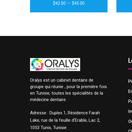
Plage
$
42.00
–
$
45.00
de
prix :
$42.00
à
$45.00
L
Oralys est un cabinet dentaire de
P
groupe qui réunie , pour la première fois
Quick View
E
en Tunisie, toutes les spécialités de la
médecine dentaire.
P
I
Adresse : Duplex 1, Résidence Farah
Lake, rue de la feuille d’Erable, Lac 2,
O
1053 Tunis, Tunisie
C