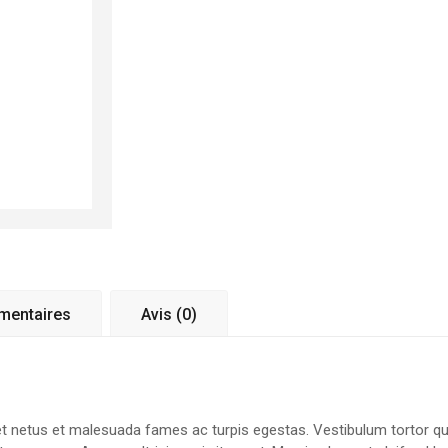
Hoodie
with
Zipper
mentaires
Avis (0)
t netus et malesuada fames ac turpis egestas. Vestibulum tortor quam