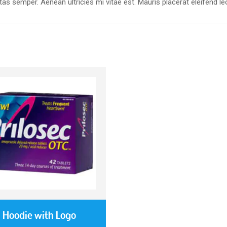
s semper. Aenean ultricies mi vitae est. Mauris placerat eleifend le
Hoodie with Logo