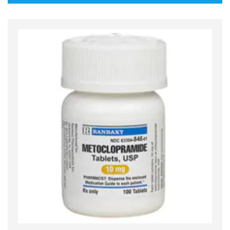
initial
actuel
était :
est :
$20.00.
$18.00.
Quick View