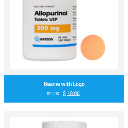
Beanie with Logo
$
18.00
Le
Le
$
20.00
prix
prix
initial
actuel
était :
est :
$20.00.
$18.00.