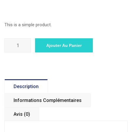
$
55.00
Le
Le
$
65.00
prix
prix
initial
actuel
This is a simple product.
était :
est :
$65.00.
$55.00.
quantité
Ajouter Au Panier
de
Belt
Description
Informations Complémentaires
Avis (0)