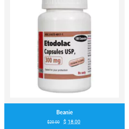
Quick View
Beanie
$
18.00
Le
Le
$
20.00
prix
prix