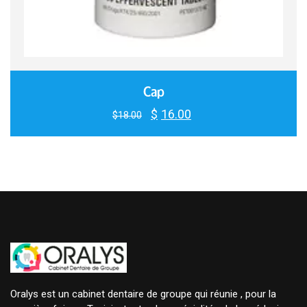
Cap
$
16.00
Le
Le
$
18.00
prix
prix
initial
actuel
était :
est :
$18.00.
$16.00.
Oralys est un cabinet dentaire de groupe qui réunie , pour la